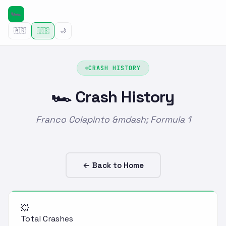
🇦🇷
🇺🇸
🌙
CRASH HISTORY
🏎️ Crash History
Franco Colapinto &mdash; Formula 1
← Back to Home
💥
Total Crashes